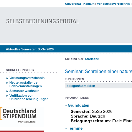
Universität
|
Kontakt
|
Vorlesungsverzeichnis
Aktuelles Semester:
SoSe 2026
Sie sind hier:
Startseite
SCHNELLEINSTIEG
Seminar: Schreiben einer natur
Vorlesungsverzeichnis
FUNKTIONEN
Heute ausfallende
belegen/abmelden
Lehrveranstaltungen
Semester wechseln
Verifikation von
INFORMATIONEN
Studienbescheinigungen
Grunddaten
Semester:
SoSe 2026
Sprache:
Deutsch
Belegungszeitraum:
Freie Ein
Termine