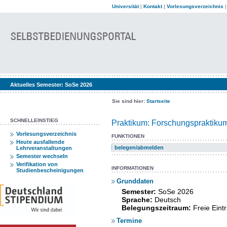
Universität
|
Kontakt
|
Vorlesungsverzeichnis
Aktuelles Semester:
SoSe 2026
Sie sind hier:
Startseite
SCHNELLEINSTIEG
Praktikum: Forschungspraktikum
Vorlesungsverzeichnis
FUNKTIONEN
Heute ausfallende
belegen/abmelden
Lehrveranstaltungen
Semester wechseln
Verifikation von
INFORMATIONEN
Studienbescheinigungen
Grunddaten
Semester:
SoSe 2026
Sprache:
Deutsch
Belegungszeitraum:
Freie Ein
Termine