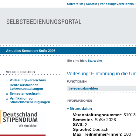
Universität
|
Kontakt
|
Vorlesungsverzeichnis
Aktuelles Semester:
SoSe 2026
Sie sind hier:
Startseite
SCHNELLEINSTIEG
Vorlesung: Einführung in die Um
Vorlesungsverzeichnis
FUNKTIONEN
Heute ausfallende
belegen/abmelden
Lehrveranstaltungen
Semester wechseln
Verifikation von
INFORMATIONEN
Studienbescheinigungen
Grunddaten
Veranstaltungsnummer:
51013
Semester:
SoSe 2026
SWS:
2
Sprache:
Deutsch
Max. Teilnehmer/-innen:
100