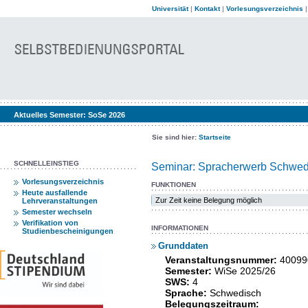
Universität
|
Kontakt
|
Vorlesungsverzeichnis
Aktuelles Semester:
SoSe 2026
Sie sind hier:
Startseite
SCHNELLEINSTIEG
Seminar: Spracherwerb Schwedis
Vorlesungsverzeichnis
FUNKTIONEN
Heute ausfallende
Zur Zeit keine Belegung möglich
Lehrveranstaltungen
Semester wechseln
Verifikation von
INFORMATIONEN
Studienbescheinigungen
Grunddaten
Veranstaltungsnummer:
40099
Semester:
WiSe 2025/26
SWS:
4
Sprache:
Schwedisch
Belegungszeitraum: