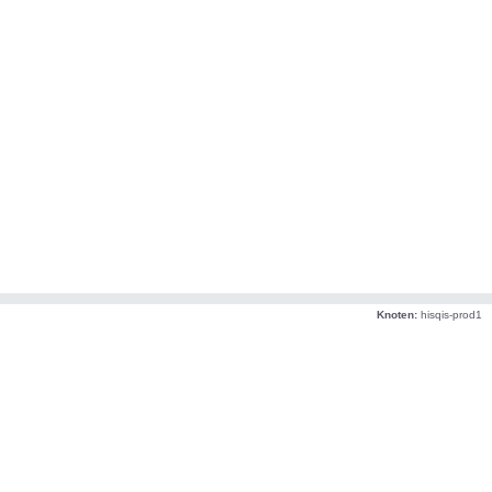
Knoten:
hisqis-prod1