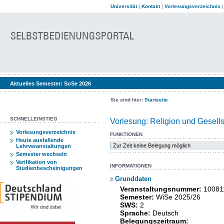
Universität
|
Kontakt
|
Vorlesungsverzeichnis
Aktuelles Semester:
SoSe 2026
Sie sind hier:
Startseite
SCHNELLEINSTIEG
Vorlesung: Religion und Gesells
Vorlesungsverzeichnis
FUNKTIONEN
Heute ausfallende
Zur Zeit keine Belegung möglich
Lehrveranstaltungen
Semester wechseln
Verifikation von
INFORMATIONEN
Studienbescheinigungen
Grunddaten
Veranstaltungsnummer:
10081
Semester:
WiSe 2025/26
SWS:
2
Sprache:
Deutsch
Belegungszeitraum: