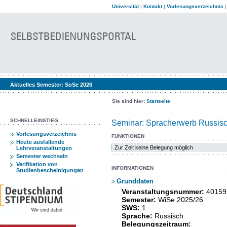
Universität
|
Kontakt
|
Vorlesungsverzeichnis
Aktuelles Semester:
SoSe 2026
Sie sind hier:
Startseite
SCHNELLEINSTIEG
Seminar: Spracherwerb Russisch
Vorlesungsverzeichnis
FUNKTIONEN
Heute ausfallende
Zur Zeit keine Belegung möglich
Lehrveranstaltungen
Semester wechseln
Verifikation von
INFORMATIONEN
Studienbescheinigungen
Grunddaten
Veranstaltungsnummer:
40159
Semester:
WiSe 2025/26
SWS:
1
Sprache:
Russisch
Belegungszeitraum: