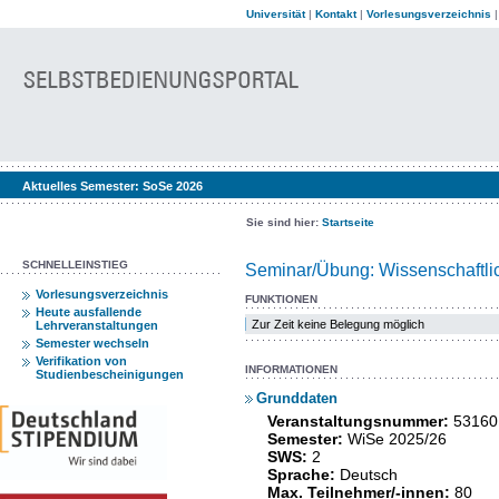
Universität
|
Kontakt
|
Vorlesungsverzeichnis
Aktuelles Semester:
SoSe 2026
Sie sind hier:
Startseite
SCHNELLEINSTIEG
Seminar/Übung: Wissenschaftli
Vorlesungsverzeichnis
FUNKTIONEN
Heute ausfallende
Zur Zeit keine Belegung möglich
Lehrveranstaltungen
Semester wechseln
Verifikation von
INFORMATIONEN
Studienbescheinigungen
Grunddaten
Veranstaltungsnummer:
53160
Semester:
WiSe 2025/26
SWS:
2
Sprache:
Deutsch
Max. Teilnehmer/-innen:
80