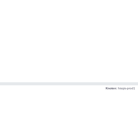
Knoten:
hisqis-prod1