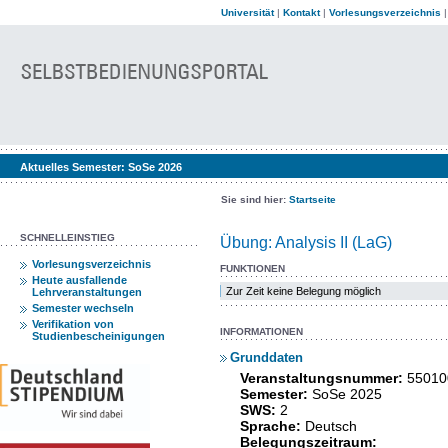
Universität
|
Kontakt
|
Vorlesungsverzeichnis
Aktuelles Semester:
SoSe 2026
Sie sind hier:
Startseite
SCHNELLEINSTIEG
Übung: Analysis II (LaG)
Vorlesungsverzeichnis
FUNKTIONEN
Heute ausfallende
Zur Zeit keine Belegung möglich
Lehrveranstaltungen
Semester wechseln
Verifikation von
INFORMATIONEN
Studienbescheinigungen
Grunddaten
Veranstaltungsnummer:
55010
Semester:
SoSe 2025
SWS:
2
Sprache:
Deutsch
Belegungszeitraum: