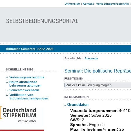
Universität
|
Kontakt
|
Vorlesungsverzeichnis
Aktuelles Semester:
SoSe 2026
Sie sind hier:
Startseite
SCHNELLEINSTIEG
Seminar: Die politische Repräs
Vorlesungsverzeichnis
FUNKTIONEN
Heute ausfallende
Zur Zeit keine Belegung möglich
Lehrveranstaltungen
Semester wechseln
Verifikation von
INFORMATIONEN
Studienbescheinigungen
Grunddaten
Veranstaltungsnummer:
40110
Semester:
SoSe 2025
SWS:
2
Sprache:
Englisch
Max. Teilnehmer/-innen:
25