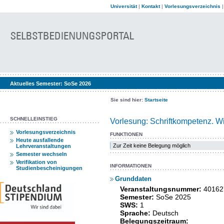
Universität
|
Kontakt
|
Vorlesungsverzeichnis
Aktuelles Semester:
SoSe 2026
Sie sind hier:
Startseite
SCHNELLEINSTIEG
Vorlesung: Schriftkompetenz. W
Vorlesungsverzeichnis
FUNKTIONEN
Heute ausfallende
Zur Zeit keine Belegung möglich
Lehrveranstaltungen
Semester wechseln
Verifikation von
INFORMATIONEN
Studienbescheinigungen
Grunddaten
Veranstaltungsnummer:
40162
Semester:
SoSe 2025
SWS:
1
Sprache:
Deutsch
Belegungszeitraum: