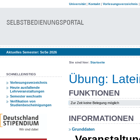
Universität
|
Kontakt
|
Vorlesungsverzeichnis
Aktuelles Semester:
SoSe 2026
Sie sind hier:
Startseite
Übung: Latei
SCHNELLEINSTIEG
Vorlesungsverzeichnis
Heute ausfallende
FUNKTIONEN
Lehrveranstaltungen
Semester wechseln
Verifikation von
Zur Zeit keine Belegung möglich
Studienbescheinigungen
INFORMATIONEN
Grunddaten
Veranstalt