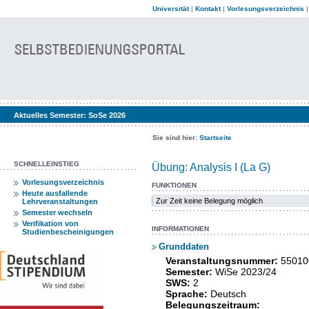
Universität
|
Kontakt
|
Vorlesungsverzeichnis
Aktuelles Semester:
SoSe 2026
Sie sind hier:
Startseite
SCHNELLEINSTIEG
Übung: Analysis I (La G)
Vorlesungsverzeichnis
FUNKTIONEN
Heute ausfallende
Zur Zeit keine Belegung möglich
Lehrveranstaltungen
Semester wechseln
Verifikation von
INFORMATIONEN
Studienbescheinigungen
Grunddaten
Veranstaltungsnummer:
55010
Semester:
WiSe 2023/24
SWS:
2
Sprache:
Deutsch
Belegungszeitraum: