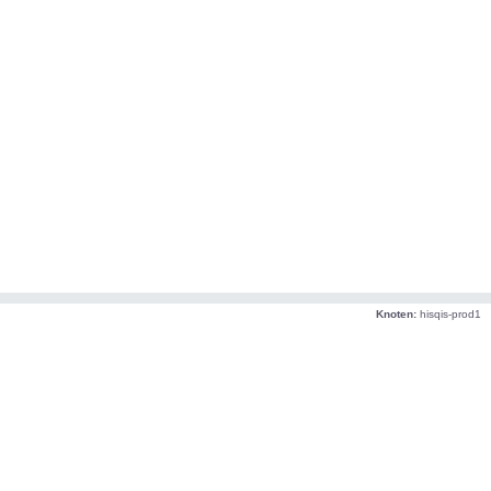
Knoten:
hisqis-prod1