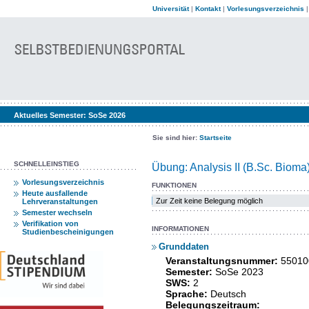
Universität
|
Kontakt
|
Vorlesungsverzeichnis
Aktuelles Semester:
SoSe 2026
Sie sind hier:
Startseite
SCHNELLEINSTIEG
Übung: Analysis II (B.Sc. Bioma
Vorlesungsverzeichnis
FUNKTIONEN
Heute ausfallende
Zur Zeit keine Belegung möglich
Lehrveranstaltungen
Semester wechseln
Verifikation von
INFORMATIONEN
Studienbescheinigungen
Grunddaten
Veranstaltungsnummer:
55010
Semester:
SoSe 2023
SWS:
2
Sprache:
Deutsch
Belegungszeitraum: