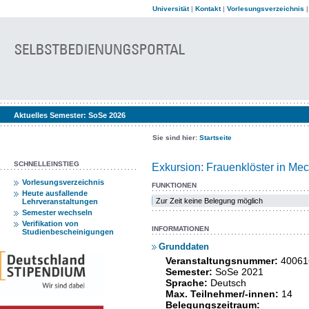
Universität
|
Kontakt
|
Vorlesungsverzeichnis
Aktuelles Semester:
SoSe 2026
Sie sind hier:
Startseite
SCHNELLEINSTIEG
Exkursion: Frauenklöster in Me
Vorlesungsverzeichnis
FUNKTIONEN
Heute ausfallende
Zur Zeit keine Belegung möglich
Lehrveranstaltungen
Semester wechseln
Verifikation von
INFORMATIONEN
Studienbescheinigungen
Grunddaten
Veranstaltungsnummer:
40061
Semester:
SoSe 2021
Sprache:
Deutsch
Max. Teilnehmer/-innen:
14
Belegungszeitraum: