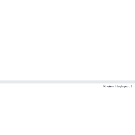
Knoten:
hisqis-prod1