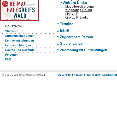
Weitere Links
Modulbeschreibung
zugehörige Übung
Link zu R
Link zu R Studio
Termine
HAUPTMENÜ
Inhalt
Startseite
Studentisches Leben
Zugeordnete Person
Lehrveranstaltungen
Studiengänge
Lehreinrichtungen
Zuordnung zu Einrichtungen
Räume und Gebäude
Personen
FAQ
© 2009-2026 Universität Greifswald
Universität
|
Kontakt
|
Impressum
|
Datenschut