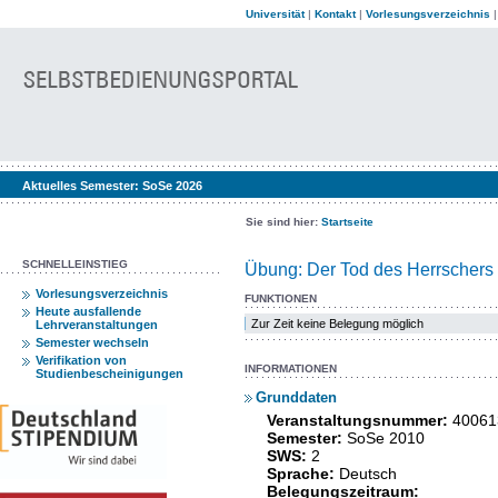
Universität
|
Kontakt
|
Vorlesungsverzeichnis
Aktuelles Semester:
SoSe 2026
Sie sind hier:
Startseite
SCHNELLEINSTIEG
Übung: Der Tod des Herrschers
Vorlesungsverzeichnis
FUNKTIONEN
Heute ausfallende
Zur Zeit keine Belegung möglich
Lehrveranstaltungen
Semester wechseln
Verifikation von
INFORMATIONEN
Studienbescheinigungen
Grunddaten
Veranstaltungsnummer:
40061
Semester:
SoSe 2010
SWS:
2
Sprache:
Deutsch
Belegungszeitraum: