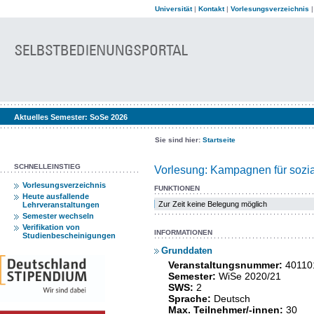
Universität
|
Kontakt
|
Vorlesungsverzeichnis
Aktuelles Semester:
SoSe 2026
Sie sind hier:
Startseite
SCHNELLEINSTIEG
Vorlesung: Kampagnen für sozia
Vorlesungsverzeichnis
FUNKTIONEN
Heute ausfallende
Zur Zeit keine Belegung möglich
Lehrveranstaltungen
Semester wechseln
Verifikation von
INFORMATIONEN
Studienbescheinigungen
Grunddaten
Veranstaltungsnummer:
40110
Semester:
WiSe 2020/21
SWS:
2
Sprache:
Deutsch
Max. Teilnehmer/-innen:
30