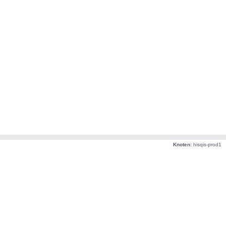
Knoten:
hisqis-prod1