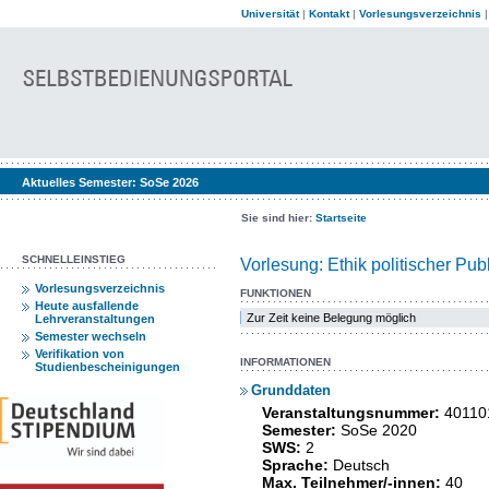
Universität
|
Kontakt
|
Vorlesungsverzeichnis
Aktuelles Semester:
SoSe 2026
Sie sind hier:
Startseite
SCHNELLEINSTIEG
Vorlesung: Ethik politischer Pub
Vorlesungsverzeichnis
FUNKTIONEN
Heute ausfallende
Zur Zeit keine Belegung möglich
Lehrveranstaltungen
Semester wechseln
Verifikation von
INFORMATIONEN
Studienbescheinigungen
Grunddaten
Veranstaltungsnummer:
40110
Semester:
SoSe 2020
SWS:
2
Sprache:
Deutsch
Max. Teilnehmer/-innen:
40