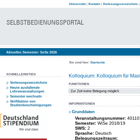
Universität
|
Kontakt
|
Vorlesungsverzeichnis
Aktuelles Semester:
SoSe 2026
Sie sind hier:
Startseite
SCHNELLEINSTIEG
Kolloquium: Kolloquium für Ma
Vorlesungsverzeichnis
FUNKTIONEN
Heute ausfallende
Zur Zeit keine Belegung möglich
Lehrveranstaltungen
Semester wechseln
Verifikation von
INFORMATIONEN
Studienbescheinigungen
Grunddaten
Veranstaltungsnummer:
40110
Semester:
WiSe 2018/19
SWS:
2
Sprache:
Deutsch
Belegungszeitraum: