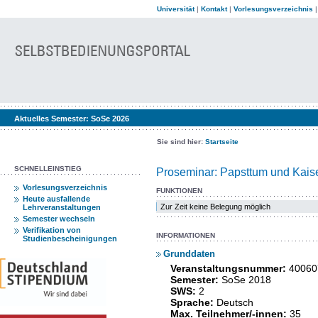
Universität
|
Kontakt
|
Vorlesungsverzeichnis
Aktuelles Semester:
SoSe 2026
Sie sind hier:
Startseite
SCHNELLEINSTIEG
Proseminar: Papsttum und Kaiser
Vorlesungsverzeichnis
FUNKTIONEN
Heute ausfallende
Zur Zeit keine Belegung möglich
Lehrveranstaltungen
Semester wechseln
Verifikation von
INFORMATIONEN
Studienbescheinigungen
Grunddaten
Veranstaltungsnummer:
40060
Semester:
SoSe 2018
SWS:
2
Sprache:
Deutsch
Max. Teilnehmer/-innen:
35