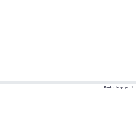
Knoten:
hisqis-prod1