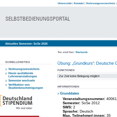
Universität
|
Kontakt
|
Vorlesungsverzeichnis
Aktuelles Semester:
SoSe 2026
Sie sind hier:
Startseite
SCHNELLEINSTIEG
Übung: „Grundkurs“: Deutsche Ge
Vorlesungsverzeichnis
FUNKTIONEN
Heute ausfallende
Zur Zeit keine Belegung möglich
Lehrveranstaltungen
Semester wechseln
Verifikation von
INFORMATIONEN
Studienbescheinigungen
Grunddaten
Veranstaltungsnummer:
40061
Semester:
SoSe 2012
SWS:
2
Sprache:
Deutsch
Max. Teilnehmer/-innen:
35