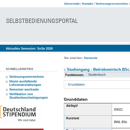
Universität
|
Kontakt
|
Vorlesungsverzeichnis
Aktuelles Semester:
SoSe 2026
Sie sind hier:
Startseite
SCHNELLEINSTIEG
Studiengang : Betriebswirtsch.BSc.
Studienbuch
Funktionen:
Vorlesungsverzeichnis
Heute ausfallende
Grunddaten
Lehrveranstaltungen
Semester wechseln
Verifikation von
Studienbescheinigungen
Grunddaten
AbStgV
83021
Kurztext
BWL BSc