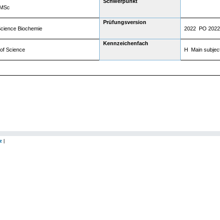
Schwerpunkt
 MSc
Prüfungsversion
Science Biochemie
2022 PO 2022
Kennzeichenfach
of Science
H Main subjec
z
|