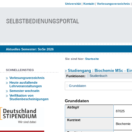
Universität
|
Kontakt
|
Vorlesungsverzeichnis
Aktuelles Semester:
SoSe 2026
Sie sind hier:
Startseite
SCHNELLEINSTIEG
Studiengang : Biochemie MSc - Ein
Studienbuch
Funktionen:
Vorlesungsverzeichnis
Heute ausfallende
Grunddaten
Lehrveranstaltungen
Semester wechseln
Verifikation von
Studienbescheinigungen
Grunddaten
AbStgV
87025
Kurztext
Biochemie