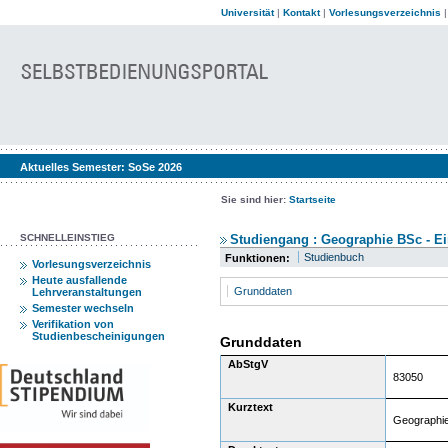
Universität
|
Kontakt
|
Vorlesungsverzeichnis
Aktuelles Semester:
SoSe 2026
Sie sind hier:
Startseite
SCHNELLEINSTIEG
Studiengang : Geographie BSc - Ei
Studienbuch
Funktionen:
Vorlesungsverzeichnis
Heute ausfallende
Grunddaten
Lehrveranstaltungen
Semester wechseln
Verifikation von
Studienbescheinigungen
Grunddaten
AbStgV
83050
Kurztext
Geographi