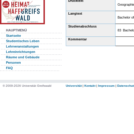
Drucktext
Geographi
Langtext
Bachelor o
Studienabschluss
83 Bachelo
HAUPTMENÜ
Startseite
Kommentar
Studentisches Leben
Lehrveranstaltungen
Lehreinrichtungen
Räume und Gebäude
Personen
FAQ
© 2009-2026 Universität Greifswald
Universität
|
Kontakt
|
Impressum
|
Datenschut