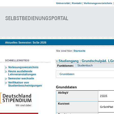
Universität
|
Kontakt
|
Vorlesungsverzeichnis
Aktuelles Semester:
SoSe 2026
Sie sind hier:
Startseite
SCHNELLEINSTIEG
Studiengang : Grundschulpäd. LGr.
Studienbuch
Funktionen:
Vorlesungsverzeichnis
Heute ausfallende
Grunddaten
Lehrveranstaltungen
Semester wechseln
Verifikation von
Studienbescheinigungen
Grunddaten
AbStgV
21115
Kurztext
GrSchPäd