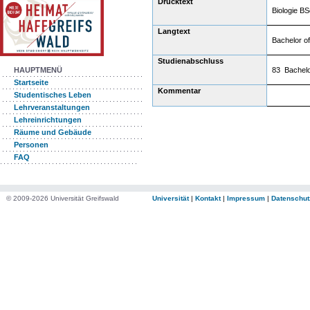
Drucktext
Biologie BS
Langtext
Bachelor of
Studienabschluss
83 Bachelo
HAUPTMENÜ
Startseite
Kommentar
Studentisches Leben
Lehrveranstaltungen
Lehreinrichtungen
Räume und Gebäude
Personen
FAQ
© 2009-2026 Universität Greifswald
Universität
|
Kontakt
|
Impressum
|
Datenschut