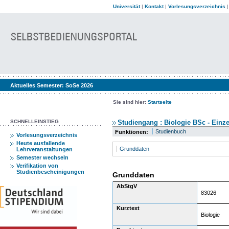
Universität
|
Kontakt
|
Vorlesungsverzeichnis
Aktuelles Semester:
SoSe 2026
Sie sind hier:
Startseite
SCHNELLEINSTIEG
Studiengang : Biologie BSc - Einze
Studienbuch
Funktionen:
Vorlesungsverzeichnis
Heute ausfallende
Grunddaten
Lehrveranstaltungen
Semester wechseln
Verifikation von
Studienbescheinigungen
Grunddaten
AbStgV
83026
Kurztext
Biologie