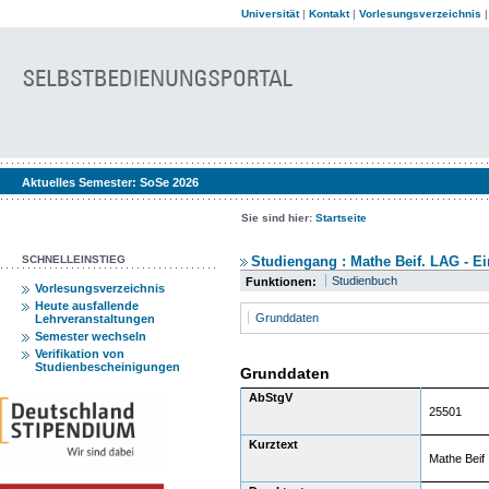
Universität
|
Kontakt
|
Vorlesungsverzeichnis
Aktuelles Semester:
SoSe 2026
Sie sind hier:
Startseite
SCHNELLEINSTIEG
Studiengang : Mathe Beif. LAG - Ei
Studienbuch
Funktionen:
Vorlesungsverzeichnis
Heute ausfallende
Grunddaten
Lehrveranstaltungen
Semester wechseln
Verifikation von
Studienbescheinigungen
Grunddaten
AbStgV
25501
Kurztext
Mathe Beif