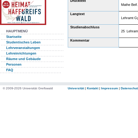
Drucktext
Mathe Beif
Langtext
Lehramt G
Studienabschluss
25 Lehram
HAUPTMENÜ
Startseite
Kommentar
Studentisches Leben
Lehrveranstaltungen
Lehreinrichtungen
Räume und Gebäude
Personen
FAQ
© 2009-2026 Universität Greifswald
Universität
|
Kontakt
|
Impressum
|
Datenschut