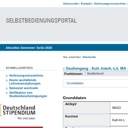
Universität
|
Kontakt
|
Vorlesungsverzeichnis
Aktuelles Semester:
SoSe 2026
Sie sind hier:
Startseite
SCHNELLEINSTIEG
Studiengang : Kult.-Interk.-Lit. MA 
Studienbuch
Funktionen:
Vorlesungsverzeichnis
Heute ausfallende
Grunddaten
Lehrveranstaltungen
Semester wechseln
Verifikation von
Studienbescheinigungen
Grunddaten
AbStgV
88422
Kurztext
Kult-Int-L