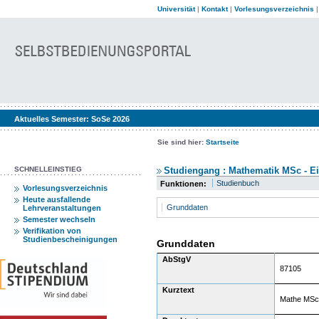
Universität
|
Kontakt
|
Vorlesungsverzeichnis
Aktuelles Semester:
SoSe 2026
Sie sind hier:
Startseite
SCHNELLEINSTIEG
Studiengang : Mathematik MSc - Ei
Studienbuch
Funktionen:
Vorlesungsverzeichnis
Heute ausfallende
Grunddaten
Lehrveranstaltungen
Semester wechseln
Verifikation von
Studienbescheinigungen
Grunddaten
AbStgV
87105
Kurztext
Mathe MSc