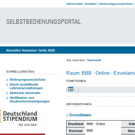
Universität
|
Kontakt
|
Vorlesungsverzeichnis
Aktuelles Semester:
SoSe 2026
Sie sind hier:
Startseite
SCHNELLEINSTIEG
Raum: BBB - Online - Einzelans
Vorlesungsverzeichnis
FUNKTIONEN
Heute ausfallende
Lehrveranstaltungen
Semester wechseln
Verifikation von
Studienbescheinigungen
INFORMATIONEN
Grunddaten
Drucktext
BBB - Online
Geb
BBB
Kurztext
Stoc