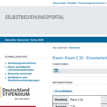
Universität
|
Kontakt
|
Vorlesungsverzeichnis
Aktuelles Semester:
SoSe 2026
Sie sind hier:
Startseite
SCHNELLEINSTIEG
Raum: Raum 2.32 - Einzelansic
Vorlesungsverzeichnis
FUNKTIONEN
Heute ausfallende
Lehrveranstaltungen
Semester wechseln
Verifikation von
Studienbescheinigungen
INFORMATIONEN
Grunddaten
Drucktext
Raum 2.32
2.32
Kurztext