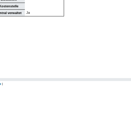
Kostenstelle
Ja
ntral verwaltet
z
|