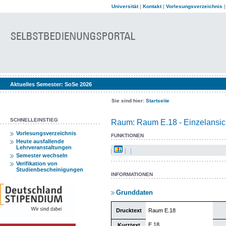
Universität
|
Kontakt
|
Vorlesungsverzeichnis
Aktuelles Semester:
SoSe 2026
Sie sind hier:
Startseite
SCHNELLEINSTIEG
Raum: Raum E.18 - Einzelansic
Vorlesungsverzeichnis
FUNKTIONEN
Heute ausfallende
Lehrveranstaltungen
Semester wechseln
Verifikation von
Studienbescheinigungen
INFORMATIONEN
Grunddaten
Drucktext
Raum E.18
E.18
Kurztext