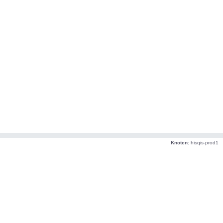
Knoten:
hisqis-prod1