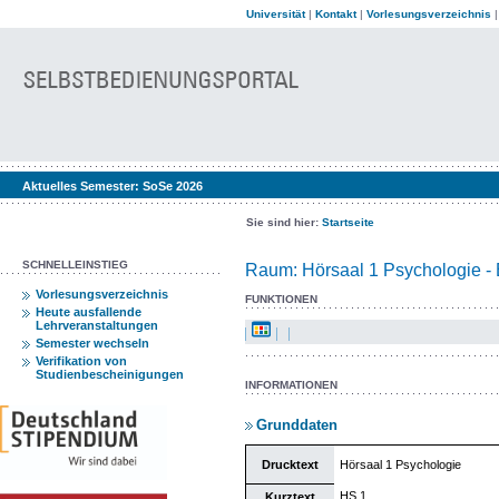
Universität
|
Kontakt
|
Vorlesungsverzeichnis
Aktuelles Semester:
SoSe 2026
Sie sind hier:
Startseite
SCHNELLEINSTIEG
Raum: Hörsaal 1 Psychologie - 
Vorlesungsverzeichnis
FUNKTIONEN
Heute ausfallende
Lehrveranstaltungen
Semester wechseln
Verifikation von
Studienbescheinigungen
INFORMATIONEN
Grunddaten
Drucktext
Hörsaal 1 Psychologie
HS 1
Kurztext