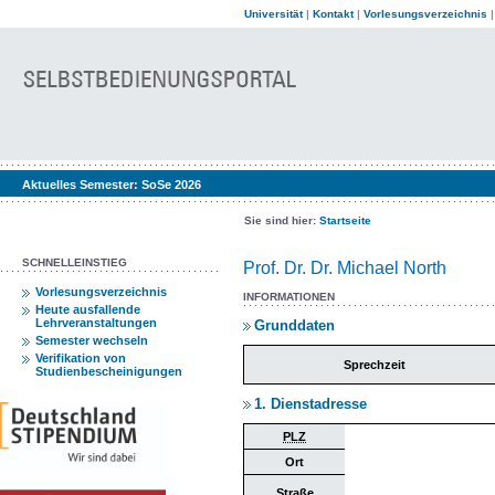
Universität
|
Kontakt
|
Vorlesungsverzeichnis
Aktuelles Semester:
SoSe 2026
Sie sind hier:
Startseite
SCHNELLEINSTIEG
Prof. Dr. Dr. Michael North
Vorlesungsverzeichnis
INFORMATIONEN
Heute ausfallende
Lehrveranstaltungen
Grunddaten
Semester wechseln
Verifikation von
Sprechzeit
Studienbescheinigungen
1. Dienstadresse
PLZ
Ort
Straße