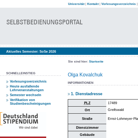
Universität
|
Kontakt
|
Vorlesungsverzeichnis
Aktuelles Semester:
SoSe 2026
Sie sind hier:
Startseite
SCHNELLEINSTIEG
Olga Kovalchuk
Vorlesungsverzeichnis
INFORMATIONEN
Heute ausfallende
Lehrveranstaltungen
1. Dienstadresse
Semester wechseln
Verifikation von
PLZ
17489
Studienbescheinigungen
Greifswald
Ort
Straße
Ernst-Lohmeyer-Pla
Dienstzimmer
Gebäude