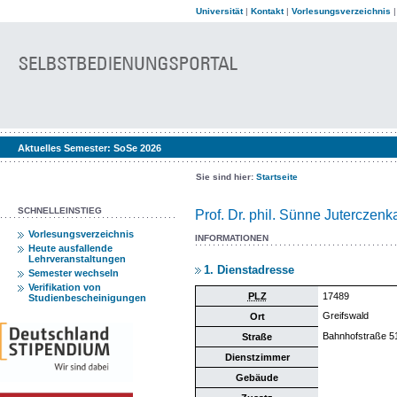
Universität
|
Kontakt
|
Vorlesungsverzeichnis
Aktuelles Semester:
SoSe 2026
Sie sind hier:
Startseite
SCHNELLEINSTIEG
Prof. Dr. phil. Sünne Juterczenk
Vorlesungsverzeichnis
INFORMATIONEN
Heute ausfallende
Lehrveranstaltungen
1. Dienstadresse
Semester wechseln
Verifikation von
PLZ
17489
Studienbescheinigungen
Greifswald
Ort
Bahnhofstraße 5
Straße
Dienstzimmer
Gebäude