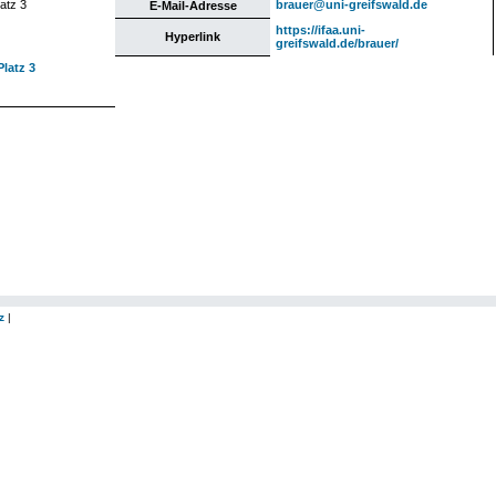
atz 3
brauer@uni-greifswald.de
E-Mail-Adresse
https://ifaa.uni-
Hyperlink
greifswald.de/brauer/
latz 3
z
|