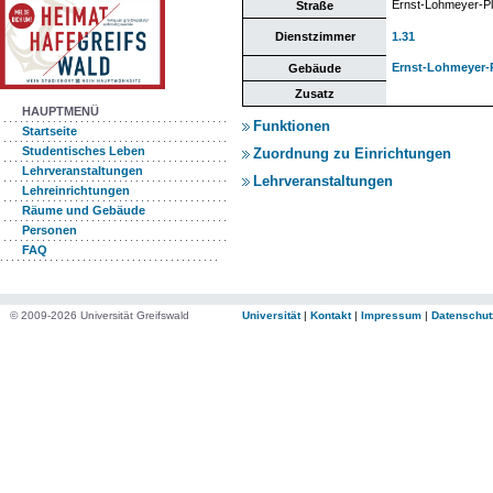
Ernst-Lohmeyer-Pl
Straße
Dienstzimmer
1.31
Ernst-Lohmeyer-P
Gebäude
Zusatz
HAUPTMENÜ
Funktionen
Startseite
Studentisches Leben
Zuordnung zu Einrichtungen
Lehrveranstaltungen
Lehrveranstaltungen
Lehreinrichtungen
Räume und Gebäude
Personen
FAQ
© 2009-2026 Universität Greifswald
Universität
|
Kontakt
|
Impressum
|
Datenschut