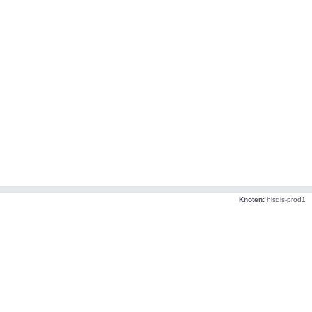
Knoten:
hisqis-prod1