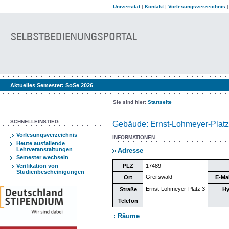
Universität
|
Kontakt
|
Vorlesungsverzeichnis
Aktuelles Semester:
SoSe 2026
Sie sind hier:
Startseite
SCHNELLEINSTIEG
Gebäude: Ernst-Lohmeyer-Platz
Vorlesungsverzeichnis
INFORMATIONEN
Heute ausfallende
Lehrveranstaltungen
Adresse
Semester wechseln
Verifikation von
PLZ
17489
Studienbescheinigungen
Greifswald
Ort
E-Ma
Ernst-Lohmeyer-Platz 3
Straße
Hy
Telefon
Räume