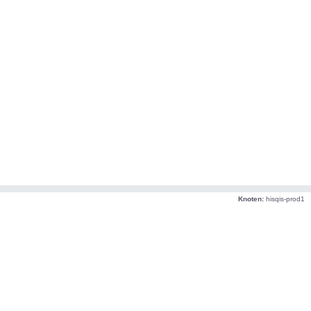
Knoten:
hisqis-prod1