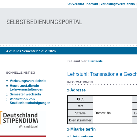
Universität
|
Kontakt
|
Vorlesungsverzeichnis
Aktuelles Semester:
SoSe 2026
Sie sind hier:
Startseite
SCHNELLEINSTIEG
Lehrstuhl: Transnationale Gesch
Vorlesungsverzeichnis
INFORMATIONEN
Heute ausfallende
Lehrveranstaltungen
Adresse
Semester wechseln
Verifikation von
PLZ
Studienbescheinigungen
Ort
Domstr. 9a
Straße
E
Dienstzimmer
Mitarbeiter*in
Liste zeigen