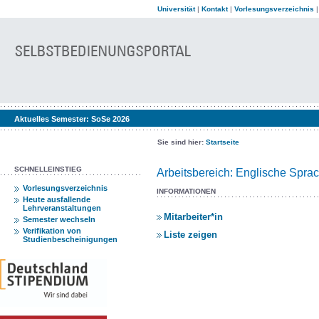
Universität
|
Kontakt
|
Vorlesungsverzeichnis
Aktuelles Semester:
SoSe 2026
Sie sind hier:
Startseite
SCHNELLEINSTIEG
Arbeitsbereich: Englische Spra
Vorlesungsverzeichnis
INFORMATIONEN
Heute ausfallende
Lehrveranstaltungen
Mitarbeiter*in
Semester wechseln
Verifikation von
Liste zeigen
Studienbescheinigungen