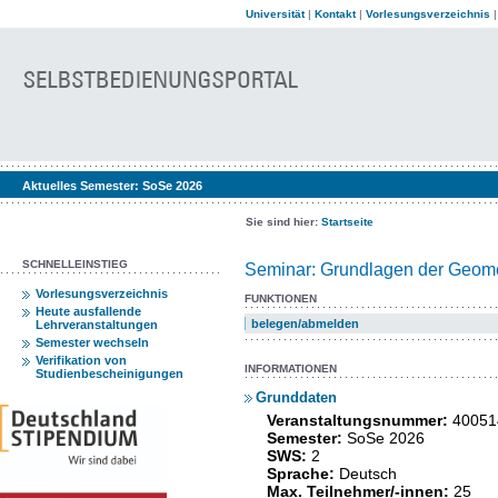
Universität
|
Kontakt
|
Vorlesungsverzeichnis
Aktuelles Semester:
SoSe 2026
Sie sind hier:
Startseite
SCHNELLEINSTIEG
Seminar: Grundlagen der Geome
Vorlesungsverzeichnis
FUNKTIONEN
Heute ausfallende
belegen/abmelden
Lehrveranstaltungen
Semester wechseln
Verifikation von
INFORMATIONEN
Studienbescheinigungen
Grunddaten
Veranstaltungsnummer:
40051
Semester:
SoSe 2026
SWS:
2
Sprache:
Deutsch
Max. Teilnehmer/-innen:
25