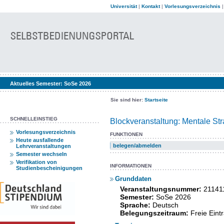
Universität
|
Kontakt
|
Vorlesungsverzeichnis
Aktuelles Semester:
SoSe 2026
Sie sind hier:
Startseite
SCHNELLEINSTIEG
Blockveranstaltung: Mentale St
Vorlesungsverzeichnis
FUNKTIONEN
Heute ausfallende
belegen/abmelden
Lehrveranstaltungen
Semester wechseln
Verifikation von
INFORMATIONEN
Studienbescheinigungen
Grunddaten
Veranstaltungsnummer:
21141
Semester:
SoSe 2026
Sprache:
Deutsch
Belegungszeitraum:
Freie Ein