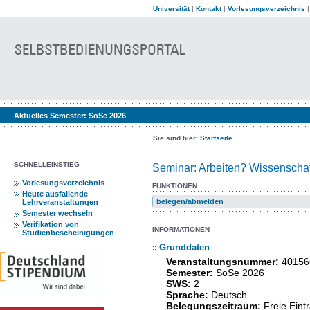
Universität
|
Kontakt
|
Vorlesungsverzeichnis
Aktuelles Semester:
SoSe 2026
Sie sind hier:
Startseite
SCHNELLEINSTIEG
Seminar: Arbeiten? Wissenschaft
Vorlesungsverzeichnis
FUNKTIONEN
Heute ausfallende
belegen/abmelden
Lehrveranstaltungen
Semester wechseln
Verifikation von
INFORMATIONEN
Studienbescheinigungen
Grunddaten
Veranstaltungsnummer:
40156
Semester:
SoSe 2026
SWS:
2
Sprache:
Deutsch
Belegungszeitraum:
Freie Ein