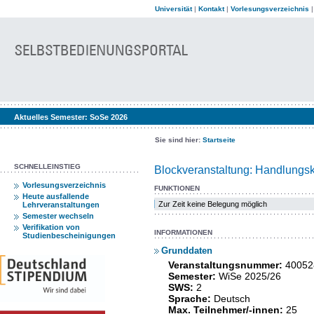
Universität
|
Kontakt
|
Vorlesungsverzeichnis
Aktuelles Semester:
SoSe 2026
Sie sind hier:
Startseite
SCHNELLEINSTIEG
Blockveranstaltung: Handlungs
Vorlesungsverzeichnis
FUNKTIONEN
Heute ausfallende
Zur Zeit keine Belegung möglich
Lehrveranstaltungen
Semester wechseln
Verifikation von
INFORMATIONEN
Studienbescheinigungen
Grunddaten
Veranstaltungsnummer:
40052
Semester:
WiSe 2025/26
SWS:
2
Sprache:
Deutsch
Max. Teilnehmer/-innen:
25