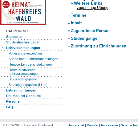
Weitere Links
zugehörige Übung
Termine
Inhalt
Zugeordnete Person
HAUPTMENÜ
Startseite
Studiengänge
Studentisches Leben
Zuordnung zu Einrichtungen
Lehrveranstaltungen
Vorlesungsverzeichnis
Suche nach Lehrveranstaltungen
Heutige Lehrveranstaltungen
Heute ausfallende
Lehrveranstaltungen
Studiengangspläne
Studiengangspläne (Liste)
Lehreinrichtungen
Räume und Gebäude
Personen
FAQ
© 2009-2026 Universität Greifswald
Universität
|
Kontakt
|
Impressum
|
Datenschut