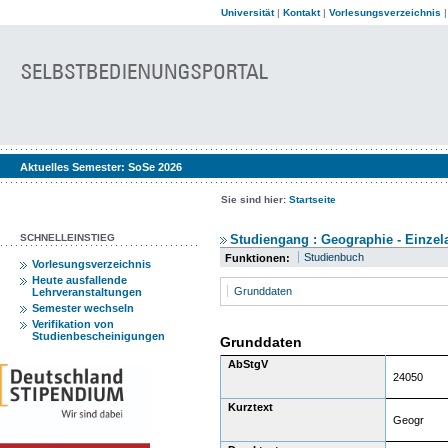
Universität
|
Kontakt
|
Vorlesungsverzeichnis
Aktuelles Semester:
SoSe 2026
Sie sind hier:
Startseite
SCHNELLEINSTIEG
Studiengang : Geographie - Einzel
Studienbuch
Funktionen:
Vorlesungsverzeichnis
Heute ausfallende
Grunddaten
Lehrveranstaltungen
Semester wechseln
Verifikation von
Studienbescheinigungen
Grunddaten
AbStgV
24050
Kurztext
Geogr