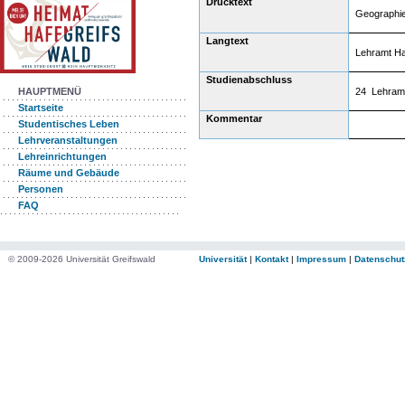
Drucktext
Geographi
Langtext
Lehramt Ha
Studienabschluss
24 Lehram
HAUPTMENÜ
Startseite
Kommentar
Studentisches Leben
Lehrveranstaltungen
Lehreinrichtungen
Räume und Gebäude
Personen
FAQ
© 2009-2026 Universität Greifswald
Universität
|
Kontakt
|
Impressum
|
Datenschut